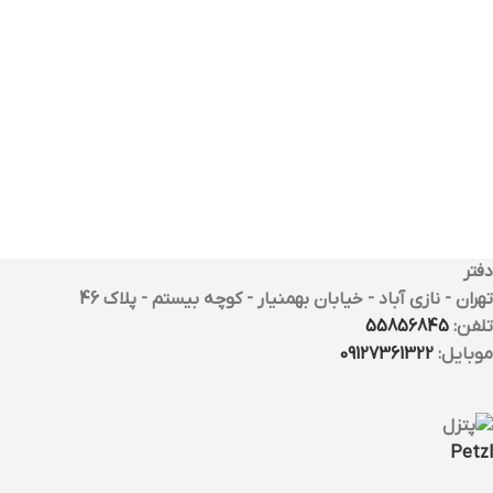
دفتر
تهران - نازی آباد - خیابان بهمنیار - کوچه بیستم - پلاک 46
تلفن:
55856845
موبایل:
09127361322
Petzl